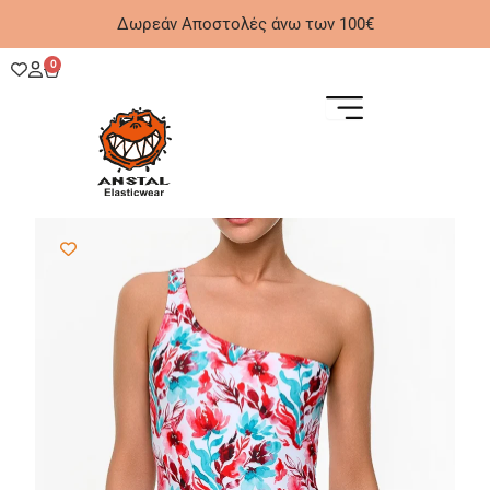
Μετάβαση
Δωρεάν Αποστολές άνω των 100€
στο
περιεχόμενο
0
Cart