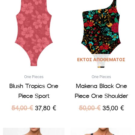
ΕΚΤΌΣ ΑΠΟΘΈΜΑΤΟΣ
One Pieces
One Pieces
Blush Tropics One
Makena Black One
Piece Sport
Piece One Shoulder
54,00
€
37,80
€
50,00
€
35,00
€