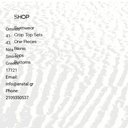
SHOP
Swimwear
Omirou
Crop Top Sets
41-
One Pieces
43,
Bikinis
Néa
Tops
Smírni,
Bottoms
Greece
17121
Email:
info@anstal.gr
Phone:
2109350537