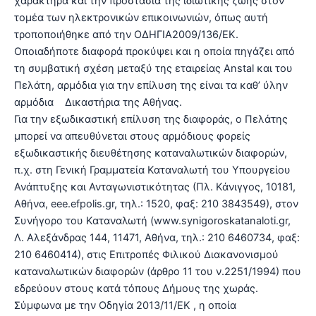
χαρακτήρα και την προστασία της ιδιωτικής ζωής στον
τομέα των ηλεκτρονικών επικοινωνιών, όπως αυτή
τροποποιήθηκε από την ΟΔΗΓΙΑ2009/136/ΕΚ.
Οποιαδήποτε διαφορά προκύψει και η οποία πηγάζει από
τη συμβατική σχέση μεταξύ της εταιρείας Anstal και του
Πελάτη, αρμόδια για την επίλυση της είναι τα καθ’ ύλην
αρμόδια Δικαστήρια της Αθήνας.
Για την εξωδικαστική επίλυση της διαφοράς, ο Πελάτης
μπορεί να απευθύνεται στους αρμόδιους φορείς
εξωδικαστικής διευθέτησης καταναλωτικών διαφορών,
π.χ. στη Γενική Γραμματεία Καταναλωτή του Υπουργείου
Ανάπτυξης και Ανταγωνιστικότητας (Πλ. Κάνιγγος, 10181,
Αθήνα, eee.efpolis.gr, τηλ.: 1520, φαξ: 210 3843549), στον
Συνήγορο του Καταναλωτή (www.synigoroskatanaloti.gr,
Λ. Αλεξάνδρας 144, 11471, Αθήνα, τηλ.: 210 6460734, φαξ:
210 6460414), στις Επιτροπές Φιλικού Διακανονισμού
καταναλωτικών διαφορών (άρθρο 11 του ν.2251/1994) που
εδρεύουν στους κατά τόπους Δήμους της χωράς.
Σύμφωνα με την Οδηγία 2013/11/ΕΚ , η οποία