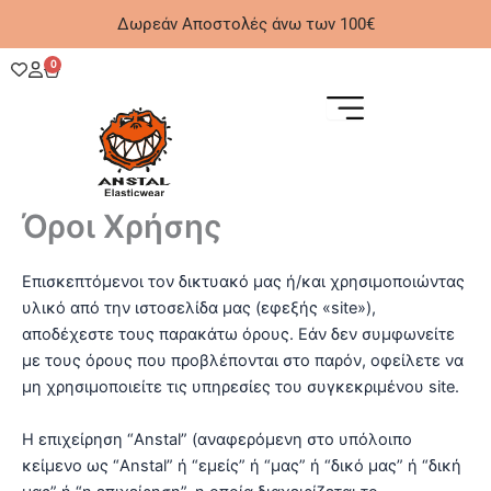
Μετάβαση
Δωρεάν Αποστολές άνω των 100€
στο
περιεχόμενο
0
Cart
Όροι Χρήσης
Επισκεπτόμενοι τον δικτυακό μας ή/και χρησιμοποιώντας
υλικό από την ιστοσελίδα μας (εφεξής «site»),
αποδέχεστε τους παρακάτω όρους. Εάν δεν συμφωνείτε
με τους όρους που προβλέπονται στο παρόν, οφείλετε να
μη χρησιμοποιείτε τις υπηρεσίες του συγκεκριμένου site.
Η επιχείρηση “Anstal” (αναφερόμενη στο υπόλοιπο
κείμενο ως “Anstal” ή “εμείς” ή “μας” ή “δικό μας” ή “δική