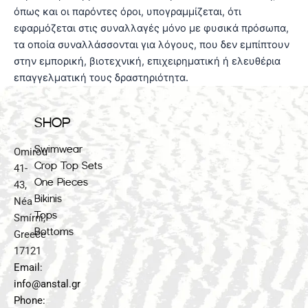
όπως και οι παρόντες όροι, υπογραμμίζεται, ότι
εφαρμόζεται στις συναλλαγές μόνο με φυσικά πρόσωπα,
τα οποία συναλλάσσονται για λόγους, που δεν εμπίπτουν
στην εμπορική, βιοτεχνική, επιχειρηματική ή ελευθέρια
επαγγελματική τους δραστηριότητα.
SHOP
Swimwear
Omirou
Crop Top Sets
41-
One Pieces
43,
Bikinis
Néa
Tops
Smírni,
Bottoms
Greece
17121
Email:
info@anstal.gr
Phone: