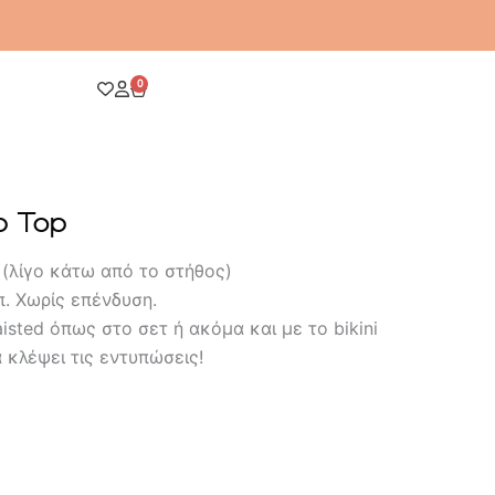
0
Cart
p Top
(λίγο κάτω από το στήθος)
π. Χωρίς επένδυση.
isted όπως στο σετ ή ακόμα και με το bikini
α κλέψει τις εντυπώσεις!