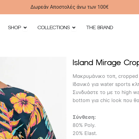
Δωρεάν Αποστολές άνω των 100€
Open SHOP
Open Collections
SHOP
COLLECTIONS
THE BRAND
Island Mirage Cro
Μακρυμάνικο τοπ, cropped 
Ιδανικό για water sports κλ
Συνδυάστε το με το high wa
bottom για chic look που θ
Σύνθεση:
80% Poly.
20% Elast.