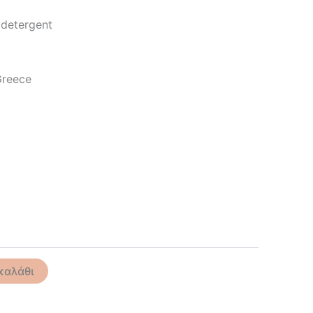
 detergent
Greece
καλάθι