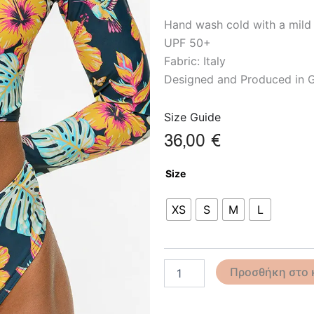
Hand wash cold with a mild
UPF 50+
Fabric: Italy
Designed and Produced in 
Size Guide
36,00
€
Island
Size
Mirage
Crop
Top
XS
S
M
L
ποσότητα
Προσθήκη στο 