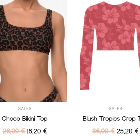
SALES
SALES
Choco Bikini Top
Blush Tropics Crop 
26,00
€
18,20
€
36,00
€
25,20
€