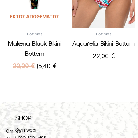
ΕΚΤΌΣ ΑΠΟΘΈΜΑΤΟΣ
Bottoms
Bottoms
Makena Black Bikini
Aquarelia Bikini Bottom
Bottom
22,00
€
22,00
€
15,40
€
SHOP
Swimwear
Omirou
Crop Top Sets