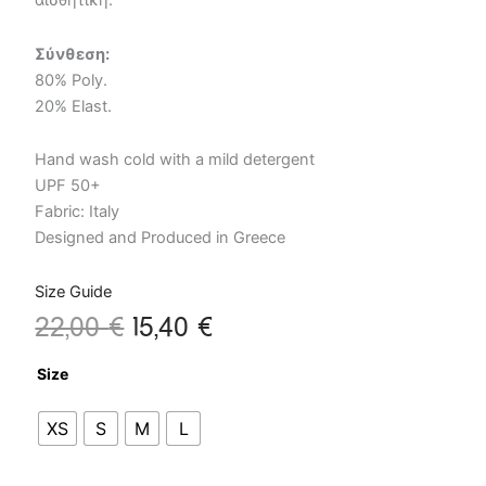
αισθητική.
Σύνθεση:
80% Poly.
20% Elast.
Hand wash cold with a mild detergent
UPF 50+
Fabric: Italy
Designed and Produced in Greece
Size Guide
22,00
€
15,40
€
Makena
Size
Black
Highwaisted
XS
S
M
L
Bottom
ποσότητα