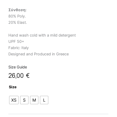
Σύνθεση:
80% Poly.
20% Elast.
Hand wash cold with a mild detergent
UPF 50+
Fabric: Italy
Designed and Produced in Greece
Size Guide
26,00
€
Minty
Size
One
Shoulder
XS
S
M
L
Top
ποσότητα