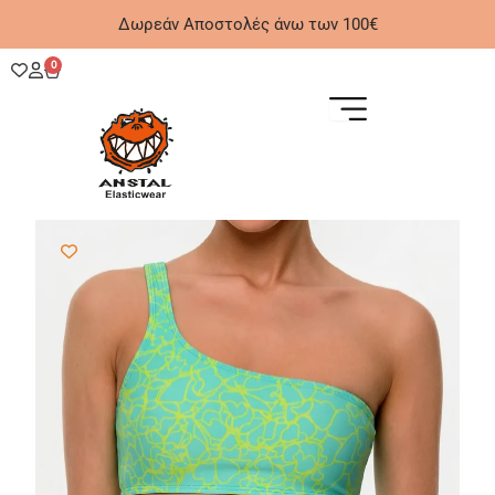
Μετάβαση
Δωρεάν Αποστολές άνω των 100€
στο
περιεχόμενο
0
Cart