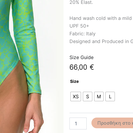
20% Elast.
Hand wash cold with a mild
UPF 50+
Fabric: Italy
Designed and Produced in 
Size Guide
66,00
€
Minty
Size
Swimsuit
ποσότητα
XS
S
M
L
Προσθήκη στο 