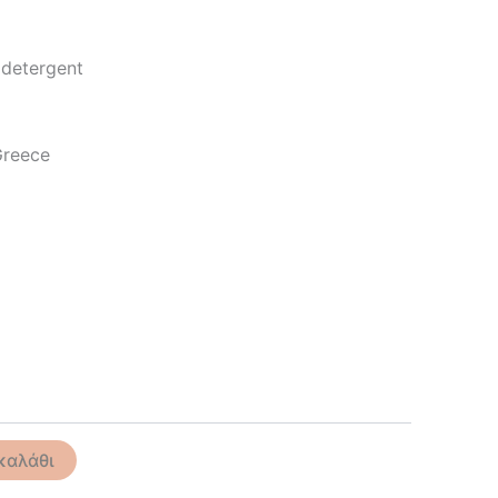
 detergent
Greece
καλάθι