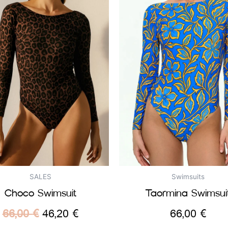
SALES
Swimsuits
Choco Swimsuit
Taormina Swimsui
66,00
€
46,20
€
66,00
€