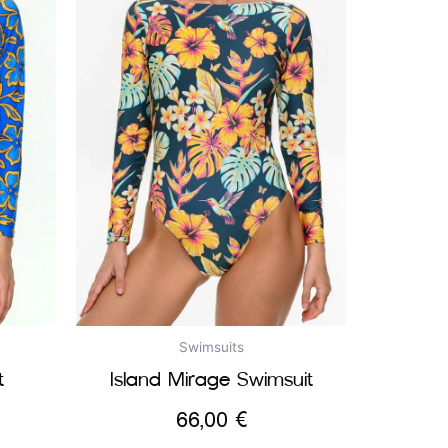
Swimsuits
t
Island Mirage Swimsuit
66,00
€