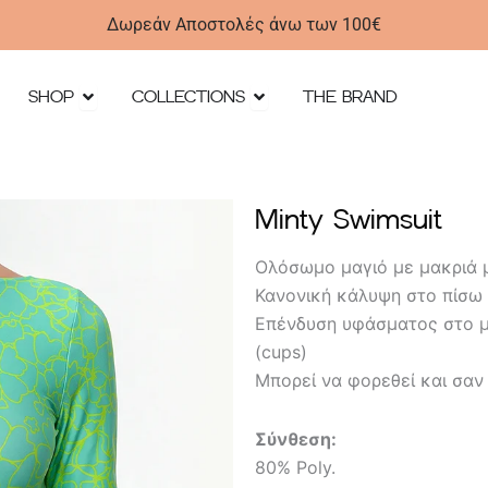
Δωρεάν Αποστολές άνω των 100€
Open SHOP
Open Collections
SHOP
COLLECTIONS
THE BRAND
Minty Swimsuit
Ολόσωμο μαγιό με μακριά μ
Κανονική κάλυψη στο πίσω 
Επένδυση υφάσματος στο μ
(cups)
Μπορεί να φορεθεί και σαν
Σύνθεση:
80% Poly.