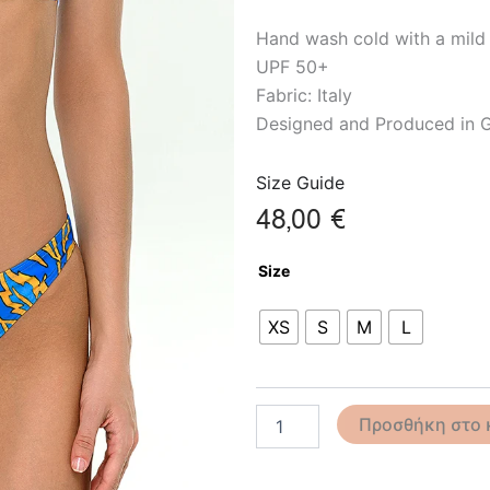
Hand wash cold with a mild
UPF 50+
Fabric: Italy
Designed and Produced in 
Size Guide
48,00
€
Taormina
Size
Bikini
One
Shoulder
XS
S
M
L
ποσότητα
Προσθήκη στο 