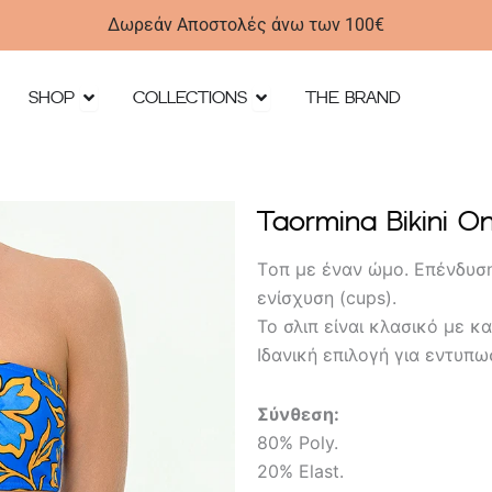
Δωρεάν Αποστολές άνω των 100€
Open SHOP
Open Collections
SHOP
COLLECTIONS
THE BRAND
Taormina Bikini O
Tοπ με έναν ώμο. Επένδυσ
ενίσχυση (cups).
Το σλιπ είναι κλασικό με κ
Ιδανική επιλογή για εντυπω
Σύνθεση:
80% Poly.
20% Elast.