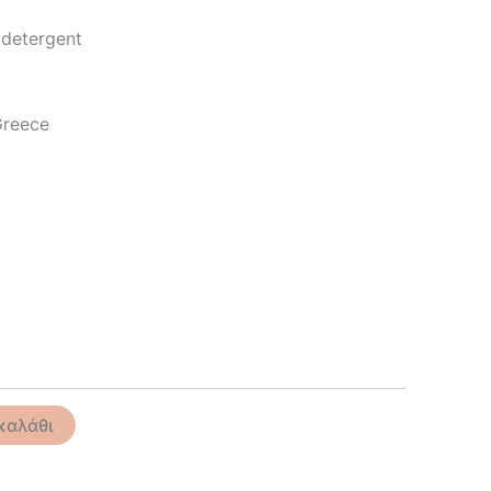
 detergent
Greece
καλάθι