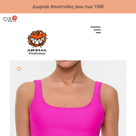
Μετάβαση
Δωρεάν Αποστολές άνω των 100€
στο
περιεχόμενο
0
Cart