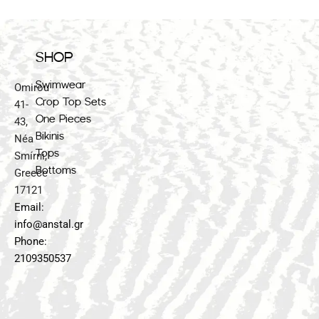
SHOP
Swimwear
Omirou
Crop Top Sets
41-
One Pieces
43,
Bikinis
Néa
Tops
Smírni,
Bottoms
Greece
17121
Email:
info@anstal.gr
Phone:
2109350537